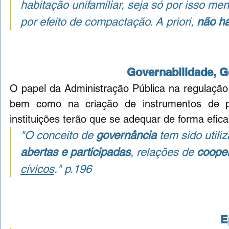
habitação unifamiliar, seja só por isso me
por efeito de compactação. A 
priori
, 
não h
Governabilidade, G
O papel da Administração Pública na regulação u
bem como na criação de instrumentos de pl
instituições terão que se adequar de forma eficaz
"O conceito de 
governância
 tem sido util
abertas e participadas
, relações de 
coope
cívicos
." 
p.196
E