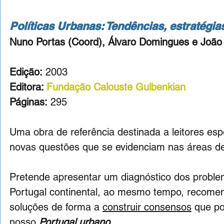
Políticas Urbanas: Tendências, estratégi
Nuno Portas (Coord), Álvaro Domingues e João
Edição:
 2003
Editora: 
Fundação Calouste Gulbenkian
Páginas:
 295
Uma obra de referência destinada a leitores esp
novas questões que se evidenciam nas áreas d
Pretende apresentar um diagnóstico dos proble
Portugal continental, ao mesmo tempo, recome
soluções de forma a 
construir consensos
 que p
nosso 
Portugal urbano
.