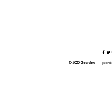
© 2020 Georden
|
geord