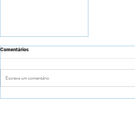
Comentários
Escreva um comentário
"País (in)sustentável", de
Luísa Schmidt