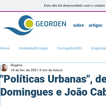
Este site foi desenvolvido com o criador
sobre
artigos
Home
Ambiente/Ecologia
Cartografia/SIG
Engenhar
Rogério
Transportes/Mobilidade
Turismo/Viagens
Urbanismo
18 de fev. de 2021
3 min de leitura
"Políticas Urbanas", d
Domingues e João Cab