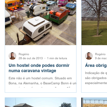
Rogério
Rogério
28 de out. de 2013
1 min de leitura
9 de mar
Um hostel onde podes dormir
Área obrig
numa caravana vintage
Indicação de 
são obrigados 
Este não é um hostel comum. Situado em
especialmente
Bona, na Alemanha, o BaseCamp Bonn é um
armazém transformado para albergar 15
caravanas de campismo