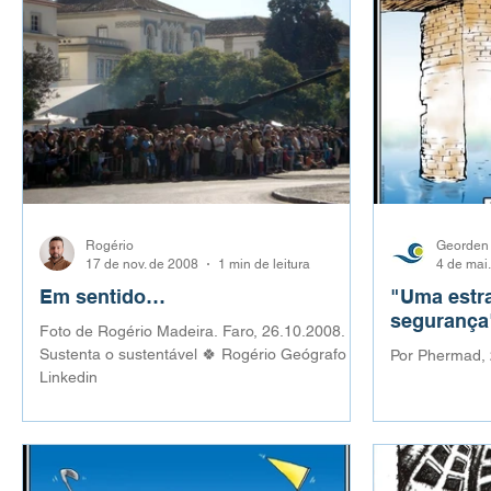
Rogério
Georden
17 de nov. de 2008
1 min de leitura
4 de mai
Em sentido…
"Uma estra
segurança
Foto de Rogério Madeira. Faro, 26.10.2008.
Sustenta o sustentável 🍀 Rogério Geógrafo
Por Phermad, 
Linkedin