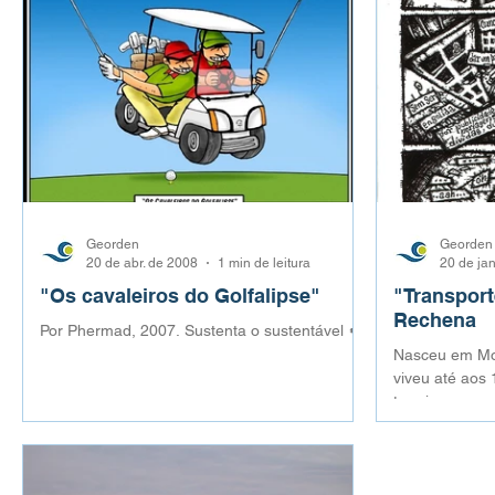
Georden
Georden
20 de abr. de 2008
1 min de leitura
20 de ja
"Os cavaleiros do Golfalipse"
"Transport
Rechena
Por Phermad, 2007. Sustenta o sustentável 🍀
Nasceu em Mon
viveu até aos 
terminar os e
Serigrafia