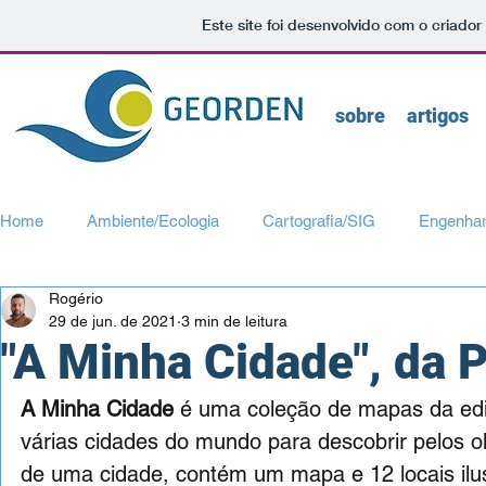
Este site foi desenvolvido com o criador
sobre
artigos
Home
Ambiente/Ecologia
Cartografia/SIG
Engenhar
Rogério
Transportes/Mobilidade
Turismo/Viagens
Urbanismo
29 de jun. de 2021
3 min de leitura
"A Minha Cidade", da 
A Minha Cidade 
é uma coleção
de mapas da edi
várias cidades do mundo para descobrir pelos o
de uma cidade, contém um mapa e 12 locais ilus