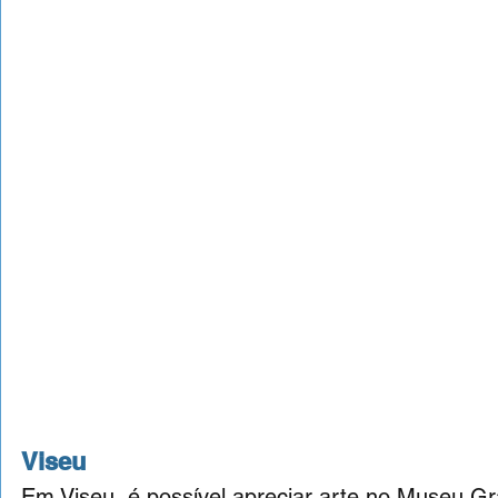
Viseu
Em Viseu, é possível apreciar arte no Museu Grã