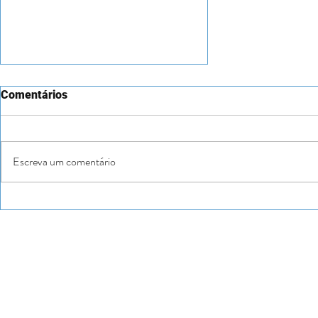
Comentários
Escreva um comentário
"Mapas" de Aleksandra
Mizielińska e Daniel
Mizieliński