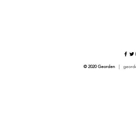
© 2020 Georden
|
geord