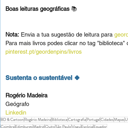
Boas leituras geográficas 
📚
Nota:
 Envia a tua sugestão de leitura para 
geor
Para mais livros podes clicar no tag "biblioteca" 
pinterest.pt/geordenpins/livros
Sustenta o sustentável 🍀
Rogério Madeira
Geógrafo
Linkedin
BD & Cartoon
Rogério Madeira
Biblioteca
Cartografia
Portugal
Cidades
Mapas
U
Coimbra
Edimburgo
Madrid
Quito
São Paulo
Viseu
Escócia
Equador