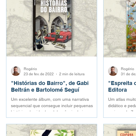
Rogério
Rogério
23 de fev. de 2022
2 min de leitura
31 de de
"Histórias do Bairro", de Gabi
"Espreita 
Beltrán e Bartolomé Seguí
Editora
Um excelente álbum, com uma narrativa
Um atlas muit
sequencial que consegue incluir pequenas
didático e ped
histórias da vida da adolescência do jovem
maiores de 7 
Gabi.