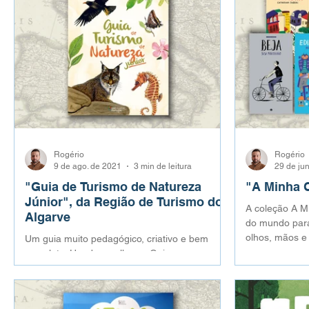
Rogério
Rogério
9 de ago. de 2021
3 min de leitura
29 de ju
"Guia de Turismo de Natureza
"A Minha C
Júnior", da Região de Turismo do
A coleção A M
Algarve
do mundo para
olhos, mãos e 
Um guia muito pedagógico, criativo e bem
habitam.
completo. Um dos melhores Guias para
público jovem promovido pela Região de
Turismo do Algarve.