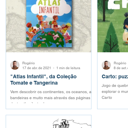
Rogério
Rogério
17 de abr. de 2021
1 min de leitura
8 de set.
"Atlas Infantil", da Coleção
Carto: puz
Tomate e Tangerina
Jogo de quebr
explorar o mu
Vem descobrir os continentes, os oceanos, as
Carto
bandeiras e muito mais através das páginas
deste atlas ilustrado