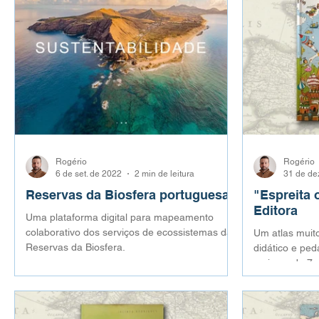
Rogério
Rogério
6 de set. de 2022
2 min de leitura
31 de de
Reservas da Biosfera portuguesas
"Espreita 
Editora
Uma plataforma digital para mapeamento
colaborativo dos serviços de ecossistemas das
Um atlas muit
Reservas da Biosfera.
didático e ped
maiores de 7 