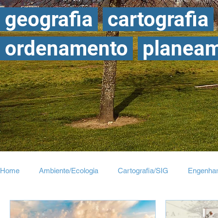
geografia
cartografia
o
rdenamento
planea
Home
Ambiente/Ecologia
Cartografia/SIG
Engenhar
Transportes/Mobilidade
Turismo/Viagens
Urbanismo