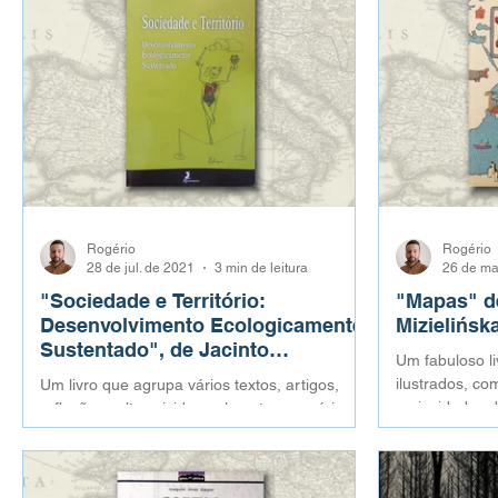
Rogério
Rogério
28 de jul. de 2021
3 min de leitura
26 de ma
"Sociedade e Território:
"Mapas" d
Desenvolvimento Ecologicamente
Mizielińska
Sustentado", de Jacinto
Um fabuloso l
Rodrigues
ilustrados, co
Um livro que agrupa vários textos, artigos,
curiosidades d
reflexões soltas vividas pelo autor em vários
momentos e em diferentes ambientes.