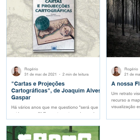
Rogério
Rogério
31 de mar. de 2021
2 min de leitura
21 de ma
"Cartas e Projeções
A nossa Fl
Cartográficas", de Joaquim Alves
Um retrato vis
Gaspar
recurso a mapa
visualização e
Há vários anos que me questiono "será que
sei ler mapas?" E quanto mais exploro sobre
Cartografia, mais eu percebo que não sei ler
mapas